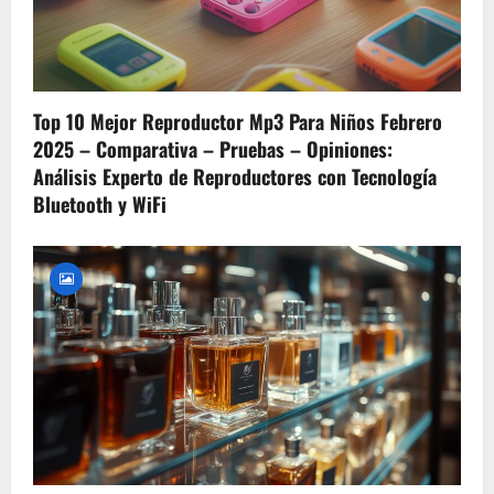
i
g
Top 10 Mejor Reproductor Mp3 Para Niños Febrero
a
2025 – Comparativa – Pruebas – Opiniones:
t
Análisis Experto de Reproductores con Tecnología
Bluetooth y WiFi
i
o
n