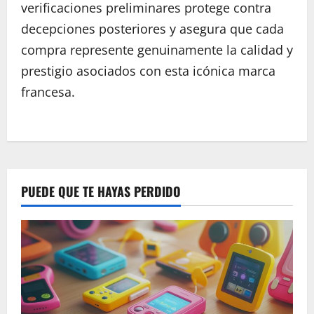
verificaciones preliminares protege contra
decepciones posteriores y asegura que cada
compra represente genuinamente la calidad y
prestigio asociados con esta icónica marca
francesa.
P
o
s
PUEDE QUE TE HAYAS PERDIDO
t
n
a
v