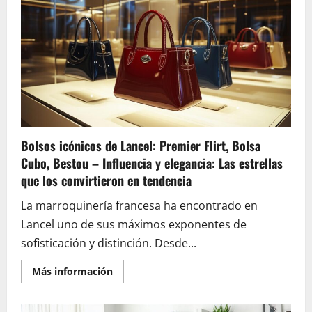
seguridad
y
rescate:
10
ideas
de
regalos
para
hacer
feliz
a
un
cazador
experimentado
Bolsos icónicos de Lancel: Premier Flirt, Bolsa
Cubo, Bestou – Influencia y elegancia: Las estrellas
que los convirtieron en tendencia
La marroquinería francesa ha encontrado en
Lancel uno de sus máximos exponentes de
sofisticación y distinción. Desde...
En
Más información
savoir
plus
sur
Bolsos