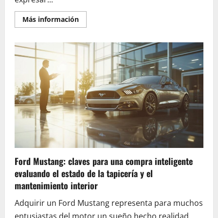
En
Más información
savoir
plus
sur
Las
mejores
fundas
para
iPhone
5:
Protección
y
estilo
con
accesorios
complementarios
indispensables
Ford Mustang: claves para una compra inteligente
evaluando el estado de la tapicería y el
mantenimiento interior
Adquirir un Ford Mustang representa para muchos
entusiastas del motor un sueño hecho realidad.