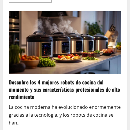
savoir
plus
sur
Prime
Day:
las
mejores
promociones
en
sillas
de
oficina
ergonómicas
en
Amazon
–
Capitán
Teletrabajo
fabricadas
con
Descubre los 4 mejores robots de cocina del
materiales
premium
momento y sus características profesionales de alto
para
mayor
rendimiento
longevidad
La cocina moderna ha evolucionado enormemente
gracias a la tecnología, y los robots de cocina se
han...