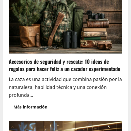
cliente:
¿Cuáles
son
las
marcas
de
lujo
más
populares
en
2021
que
destacan
en
atención?
Accesorios de seguridad y rescate: 10 ideas de
regalos para hacer feliz a un cazador experimentado
La caza es una actividad que combina pasión por la
naturaleza, habilidad técnica y una conexión
profunda...
En
Más información
savoir
plus
sur
Accesorios
de