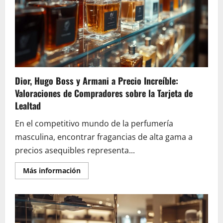
Niños
Febrero
2025
–
Comparativa
–
Pruebas
–
Opiniones:
Análisis
Experto
Dior, Hugo Boss y Armani a Precio Increíble:
de
Reproductores
Valoraciones de Compradores sobre la Tarjeta de
con
Tecnología
Lealtad
Bluetooth
y
En el competitivo mundo de la perfumería
WiFi
masculina, encontrar fragancias de alta gama a
precios asequibles representa...
En
Más información
savoir
plus
sur
Dior,
Hugo
Boss
y