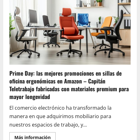
icónicos
de
Lancel:
Premier
Flirt,
Bolsa
Cubo,
Bestou
–
Influencia
y
elegancia:
Las
estrellas
que
los
Prime Day: las mejores promociones en sillas de
convirtieron
en
oficina ergonómicas en Amazon – Capitán
tendencia
Teletrabajo fabricadas con materiales premium para
mayor longevidad
El comercio electrónico ha transformado la
manera en que adquirimos mobiliario para
nuestros espacios de trabajo, y...
En
Más información