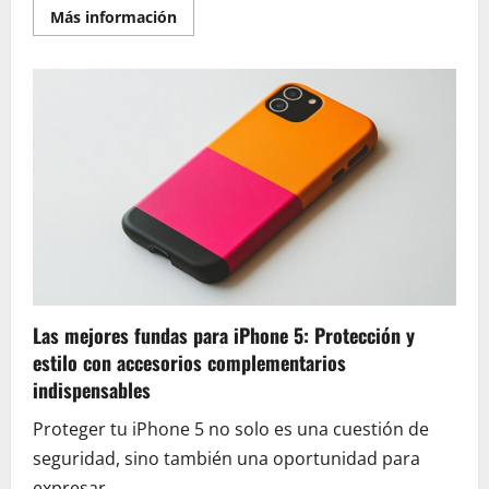
En
Más información
savoir
plus
sur
Descubre
los
4
mejores
robots
de
cocina
del
momento
y
sus
características
profesionales
de
alto
rendimiento
Las mejores fundas para iPhone 5: Protección y
estilo con accesorios complementarios
indispensables
Proteger tu iPhone 5 no solo es una cuestión de
seguridad, sino también una oportunidad para
expresar...