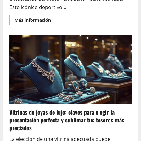
Este icónico deportivo...
En
Más información
savoir
plus
sur
Ford
Mustang:
claves
para
una
compra
inteligente
evaluando
el
estado
de
la
tapicería
y
el
mantenimiento
interior
Vitrinas de joyas de lujo: claves para elegir la
presentación perfecta y sublimar tus tesoros más
preciados
La elección de una vitrina adecuada puede