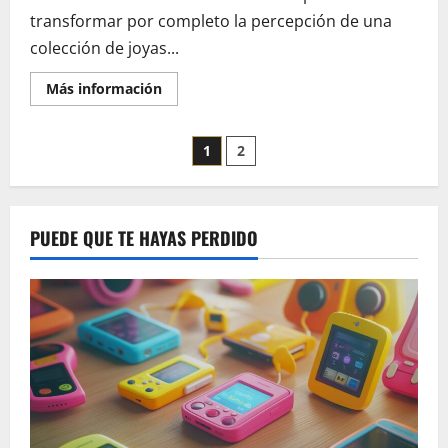
transformar por completo la percepción de una
colección de joyas...
En
Más información
savoir
plus
sur
Pagination
Vitrinas
1
2
de
joyas
des
de
lujo:
claves
publications
para
PUEDE QUE TE HAYAS PERDIDO
elegir
la
presentación
perfecta
y
sublimar
tus
tesoros
más
preciados