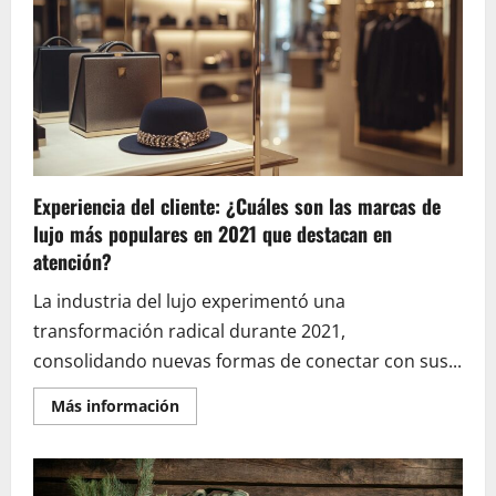
Armani
a
Precio
Increíble:
Valoraciones
de
Compradores
sobre
la
Tarjeta
de
Lealtad
Experiencia del cliente: ¿Cuáles son las marcas de
lujo más populares en 2021 que destacan en
atención?
La industria del lujo experimentó una
transformación radical durante 2021,
consolidando nuevas formas de conectar con sus...
En
Más información
savoir
plus
sur
Experiencia
del