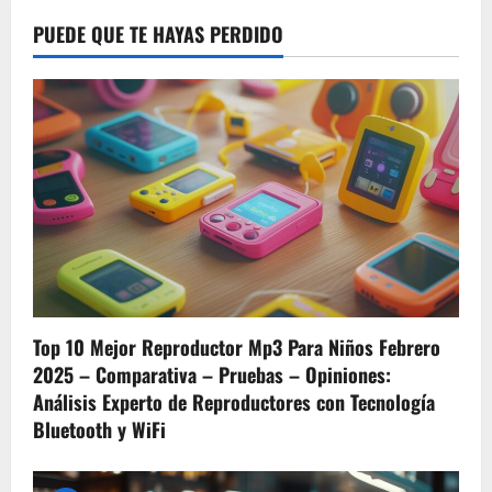
publications
para
elegir
PUEDE QUE TE HAYAS PERDIDO
la
presentación
perfecta
y
sublimar
tus
tesoros
más
preciados
Top 10 Mejor Reproductor Mp3 Para Niños Febrero
2025 – Comparativa – Pruebas – Opiniones:
Análisis Experto de Reproductores con Tecnología
Bluetooth y WiFi