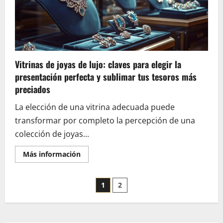
el
estado
de
la
tapicería
y
el
mantenimiento
interior
Vitrinas de joyas de lujo: claves para elegir la
presentación perfecta y sublimar tus tesoros más
preciados
La elección de una vitrina adecuada puede
transformar por completo la percepción de una
colección de joyas...
En
Más información
savoir
plus
sur
Pagination
Vitrinas
1
2
de
joyas
des
de
lujo:
claves