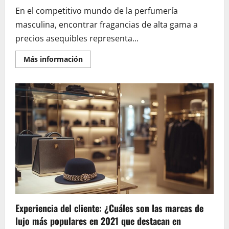
y
En el competitivo mundo de la perfumería
WiFi
masculina, encontrar fragancias de alta gama a
precios asequibles representa...
En
Más información
savoir
plus
sur
Dior,
Hugo
Boss
y
Armani
a
Precio
Increíble:
Valoraciones
de
Compradores
sobre
la
Tarjeta
de
Lealtad
Experiencia del cliente: ¿Cuáles son las marcas de
lujo más populares en 2021 que destacan en