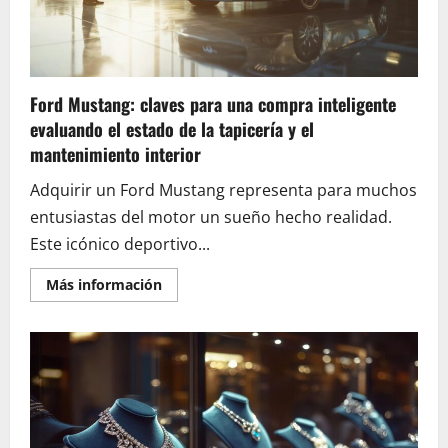
accesorios
complementarios
indispensables
Ford Mustang: claves para una compra inteligente
evaluando el estado de la tapicería y el
mantenimiento interior
Adquirir un Ford Mustang representa para muchos
entusiastas del motor un sueño hecho realidad.
Este icónico deportivo...
En
Más información
savoir
plus
sur
Ford
Mustang:
claves
para
una
compra
inteligente
evaluando