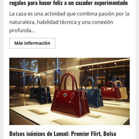
regalos para hacer feliz a un cazador experimentado
La caza es una actividad que combina pasión por la
naturaleza, habilidad técnica y una conexión
profunda...
En
Más información
savoir
plus
sur
Accesorios
de
seguridad
y
rescate:
10
ideas
de
regalos
para
hacer
feliz
a
un
cazador
experimentado
Bolsos icónicos de Lancel: Premier Flirt, Bolsa