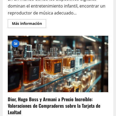
dominan el entretenimiento infantil, encontrar un
reproductor de música adecuado...
En
Más información
savoir
plus
sur
Top
10
Mejor
Reproductor
Mp3
Para
Niños
Febrero
2025
–
Comparativa
–
Pruebas
–
Opiniones:
Análisis
Experto
Dior, Hugo Boss y Armani a Precio Increíble:
de
Reproductores
Valoraciones de Compradores sobre la Tarjeta de
con
Tecnología
Lealtad
Bluetooth