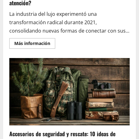
atención?
La industria del lujo experimentó una
transformación radical durante 2021,
consolidando nuevas formas de conectar con sus...
En
Más información
savoir
plus
sur
Experiencia
del
cliente:
¿Cuáles
son
las
marcas
de
lujo
más
populares
en
2021
que
destacan
en
atención?
Accesorios de seguridad y rescate: 10 ideas de