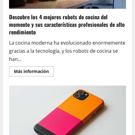
Capitán
Teletrabajo
fabricadas
con
Descubre los 4 mejores robots de cocina del
materiales
premium
momento y sus características profesionales de alto
para
mayor
rendimiento
longevidad
La cocina moderna ha evolucionado enormemente
gracias a la tecnología, y los robots de cocina se
han...
En
Más información
savoir
plus
sur
Descubre
los
4
mejores
robots
de
cocina
del
momento
y
sus
características