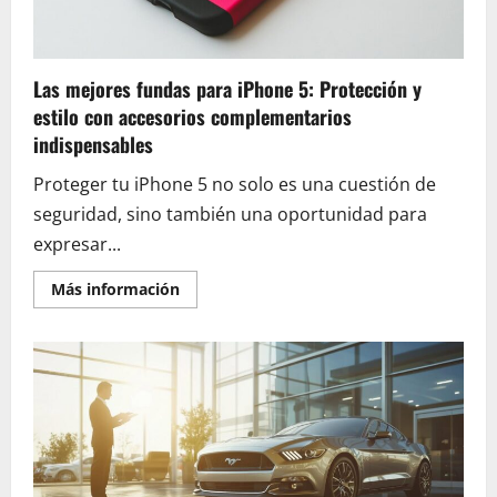
profesionales
de
alto
rendimiento
Las mejores fundas para iPhone 5: Protección y
estilo con accesorios complementarios
indispensables
Proteger tu iPhone 5 no solo es una cuestión de
seguridad, sino también una oportunidad para
expresar...
En
Más información
savoir
plus
sur
Las
mejores
fundas
para
iPhone
5:
Protección
y
estilo
con