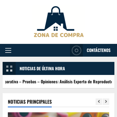
Passer
au
contenu
CONTÁCTENOS
Menu
principal
NOTICIAS DE ÚLTIMA HORA
as – Opiniones: Análisis Experto de Reproductores con Tecnología B
NOTICIAS PRINCIPALES