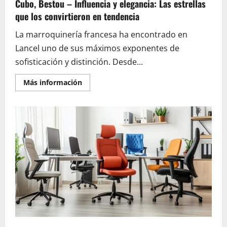
Cubo, Bestou – Influencia y elegancia: Las estrellas
que los convirtieron en tendencia
La marroquinería francesa ha encontrado en
Lancel uno de sus máximos exponentes de
sofisticación y distinción. Desde...
En
Más información
savoir
plus
sur
Bolsos
icónicos
de
Lancel:
Premier
Flirt,
Bolsa
Cubo,
Bestou
–
Influencia
y
elegancia:
Las
estrellas
que
los