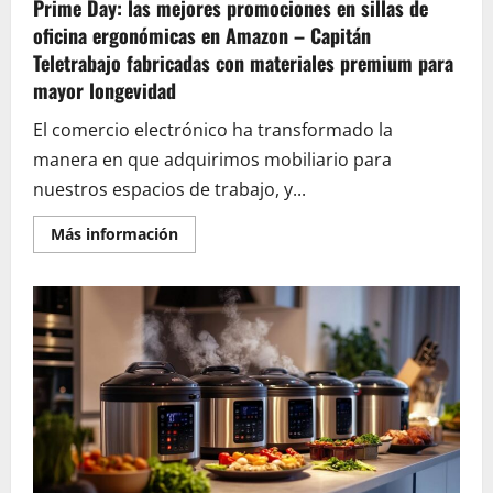
Prime Day: las mejores promociones en sillas de
convirtieron
en
oficina ergonómicas en Amazon – Capitán
tendencia
Teletrabajo fabricadas con materiales premium para
mayor longevidad
El comercio electrónico ha transformado la
manera en que adquirimos mobiliario para
nuestros espacios de trabajo, y...
En
Más información
savoir
plus
sur
Prime
Day:
las
mejores
promociones
en
sillas
de
oficina
ergonómicas
en
Amazon
–