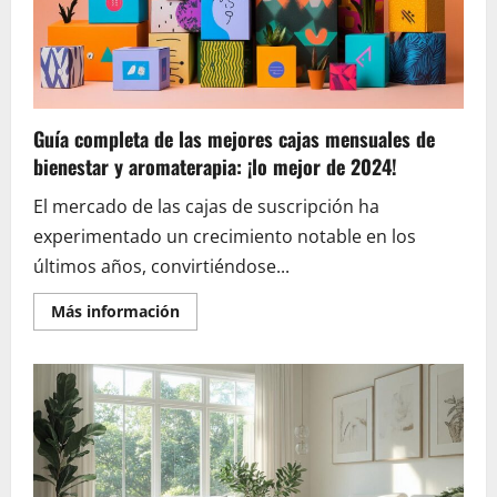
que
empieza
primaria:
mochilas
temáticas
y
material
escolar
Guía completa de las mejores cajas mensuales de
divertido
bienestar y aromaterapia: ¡lo mejor de 2024!
El mercado de las cajas de suscripción ha
experimentado un crecimiento notable en los
últimos años, convirtiéndose...
En
Más información
savoir
plus
sur
Guía
completa
de
las
mejores
cajas
mensuales
de
bienestar