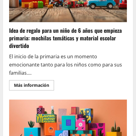
Tachonado
Negro
Sierra
Domina
la
Paleta
de
Idea de regalo para un niño de 6 años que empieza
Colores
Versátiles
primaria: mochilas temáticas y material escolar
divertido
El inicio de la primaria es un momento
emocionante tanto para los niños como para sus
familias....
En
Más información
savoir
plus
sur
Idea
de
regalo
para
un
niño
de
6
años