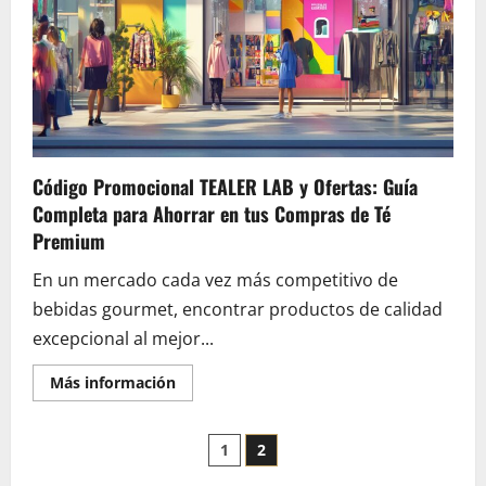
sobre
la
marca
francesa
y
por
qué
sus
piezas
limitadas
son
joyas
Código Promocional TEALER LAB y Ofertas: Guía
de
colección
Completa para Ahorrar en tus Compras de Té
Premium
En un mercado cada vez más competitivo de
bebidas gourmet, encontrar productos de calidad
excepcional al mejor...
En
Más información
savoir
plus
sur
Pagination
Código
1
2
Promocional
TEALER