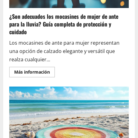
¿Son adecuados los mocasines de mujer de ante
para la lluvia? Guía completa de protección y
cuidado
Los mocasines de ante para mujer representan
una opción de calzado elegante y versátil que
realza cualquier...
En
Más información
savoir
plus
sur
¿Son
adecuados
los
mocasines
de
mujer
de
ante
para
la
lluvia?
Guía