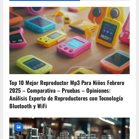
t
n
a
v
i
g
Top 10 Mejor Reproductor Mp3 Para Niños Febrero
a
2025 – Comparativa – Pruebas – Opiniones:
t
Análisis Experto de Reproductores con Tecnología
Bluetooth y WiFi
i
o
n