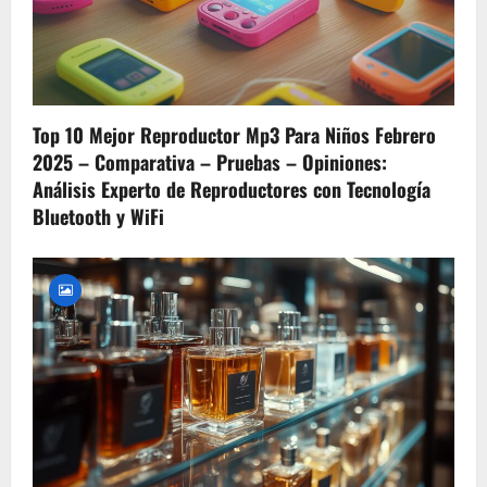
v
i
g
Top 10 Mejor Reproductor Mp3 Para Niños Febrero
a
2025 – Comparativa – Pruebas – Opiniones:
t
Análisis Experto de Reproductores con Tecnología
Bluetooth y WiFi
i
o
n